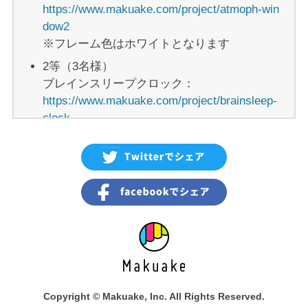
https://www.makuake.com/project/atmoph-win
dow2
※フレーム色はホワイトとなります
2等（3名様）
ブレインスリープクロック：
https://www.makuake.com/project/brainsleep-
clock
3等（26名様）
SwitchBotカーテン：
https://www.makuake.com/project/switchbot
●プレゼント発送
2022年5月末頃の配送を予定しております。
※当選者の方にはシェア支援リンクを活用して
投稿頂いたTwitterアカウントに、
Makuake公式アカウント（@makuake_ca）より
Copyright © Makuake, Inc. All Rights Reserved.
配送先住所の確認のためご連絡いたします。当